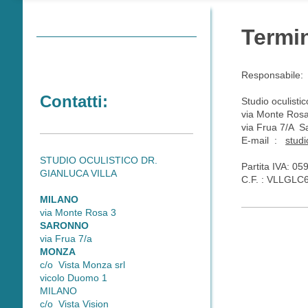
Termin
Responsabile:
Contatti:
Studio oculistic
via Monte Ros
via Frua 7/A S
E-mail :
studi
STUDIO OCULISTICO DR.
Partita IVA: 0
GIANLUCA VILLA
C.F. : VLLGL
MILANO
via Monte Rosa 3
SARONNO
via Frua 7/a
MONZA
c/o Vista Monza srl
vicolo Duomo 1
MILANO
c/o Vista Vision