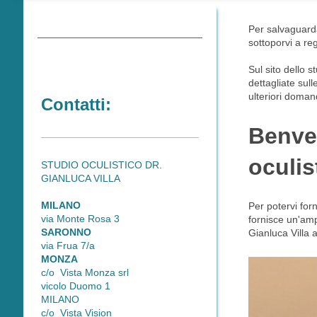
Per salvaguardar
sottoporvi a reg
Sul sito dello 
dettagliate sul
ulteriori doma
Contatti:
Benven
oculis
STUDIO OCULISTICO DR.
GIANLUCA VILLA
MILANO
Per potervi for
via Monte Rosa 3
fornisce un'a
SARONNO
Gianluca Vill
via Frua 7/a
MONZA
c/o Vista Monza srl
vicolo Duomo 1
MILANO
c/o Vista Vision