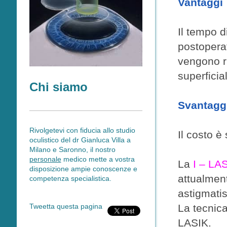
Vantaggi
Il tempo d
postopera
vengono r
superficial
Chi siamo
Svantagg
Rivolgetevi con fiducia allo studio
Il costo è
oculistico del dr Gianluca Villa a
Milano e Saronno, il nostro
personale
medico mette a vostra
La
I – LA
disposizione ampie conoscenze e
attualment
competenza specialistica.
astigmati
La tecnic
Tweetta questa pagina
LASIK.