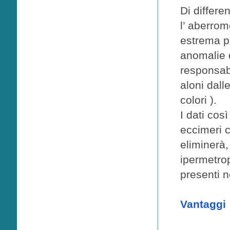
Di differe
l’ aberrom
estrema pr
anomalie d
responsabi
aloni dall
colori ).
I dati così
eccimeri c
eliminerà,
ipermetrop
presenti n
Vantaggi