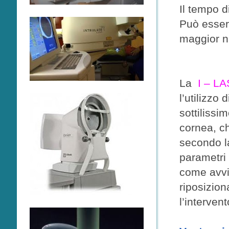
Il tempo d
Può essere
maggior nu
La
I – LA
l’utilizzo
sottilissi
cornea, ch
secondo la
parametri 
come avvie
riposizio
l’intervent