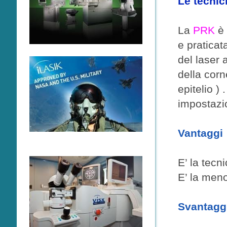
Le tecnic
La
PRK
è 
e praticat
del laser 
della corn
epitelio )
impostazio
Vantaggi
E’ la tecn
E’ la men
Svantagg