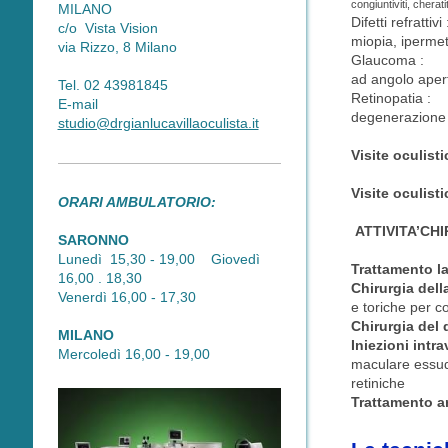
congiuntiviti, cherati
MILANO
Difetti refrattivi 
c/o Vista Vision
miopia, ipermet
via Rizzo, 8 Milano
Glaucoma :
ad angolo apert
Tel. 02 43981845
Retinopatia :
E-mail
degenerazione 
studio@drgianlucavillaoculista.it
Visite oculist
Visite oculist
ORARI AMBULATORIO:
ATTIVITA’CH
SARONNO
Lunedì 15,30 - 19,00 Giovedì
Trattamento l
16,00 . 18,30
Chirurgia dell
Venerdì 16,00 - 17,30
e toriche per c
Chirurgia del d
MILANO
Iniezioni intrav
Mercoledì 16,00 - 19,00
maculare essuda
retiniche
Trattamento a