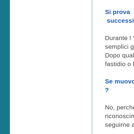
Si prova 
successi
Durante l 
semplici g
Dopo qualc
fastidio o
Se muovo 
?
No, perché
riconoscim
seguirne a