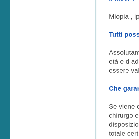
Miopia , 
Tutti pos
Assolutame
età e d ad
essere val
Che garan
Se viene e
chirurgo e
disposizio
totale cer