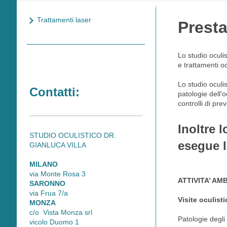
Trattamenti laser
Presta
Lo studio
oculis
e trattamenti oc
Lo studio oculi
Contatti:
patologie dell'o
controlli di pre
Inoltre 
STUDIO OCULISTICO DR.
esegue l
GIANLUCA VILLA
MILANO
via Monte Rosa 3
ATTIVITA’ A
SARONNO
via Frua 7/a
Visite oculisti
MONZA
c/o Vista Monza srl
Patologie degli
vicolo Duomo 1