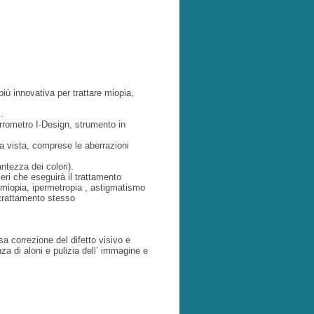
più innovativa per
trattare miopia,
.
errometro I-Design,
strumento in
la vista, comprese le
aberrazioni
antezza dei colori).
eri che eseguirà il
trattamento
( miopia,
ipermetropia , astigmatismo
 trattamento stesso
isa correzione del
difetto visivo e
nza di
aloni e pulizia dell’ immagine e