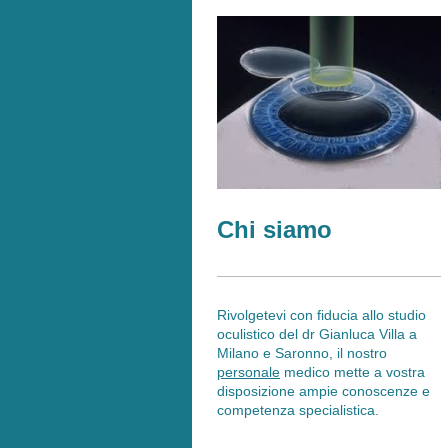
Chi siamo
Rivolgetevi con fiducia allo studio
oculistico del dr Gianluca Villa a
Milano e Saronno, il nostro
personale
medico mette a vostra
disposizione ampie conoscenze e
competenza specialistica.