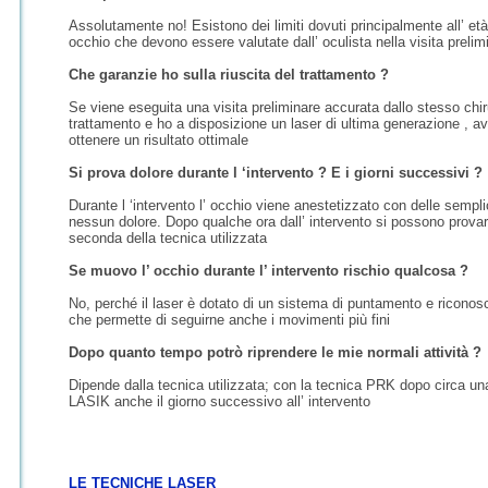
Assolutamente no! Esistono dei limiti dovuti principalmente all’ età 
occhio che devono essere valutate dall’ oculista nella visita prelim
Che garanzie ho sulla riuscita del trattamento ?
Se viene eseguita una visita preliminare accurata dallo stesso chir
trattamento e ho a disposizione un laser di ultima generazione , avr
ottenere un risultato ottimale
Si prova dolore durante l ‘intervento ? E i giorni successivi ?
Durante l ‘intervento l’ occhio viene anestetizzato con delle semplic
nessun dolore. Dopo qualche ora dall’ intervento si possono provare
seconda della tecnica utilizzata
Se muovo l’ occhio durante l’ intervento rischio qualcosa ?
No, perché il laser è dotato di un sistema di puntamento e riconosc
che permette di seguirne anche i movimenti più fini
Dopo quanto tempo potrò riprendere le mie normali attività ?
Dipende dalla tecnica utilizzata; con la tecnica PRK dopo circa un
LASIK anche il giorno successivo all’ intervento
LE TECNICHE LASER