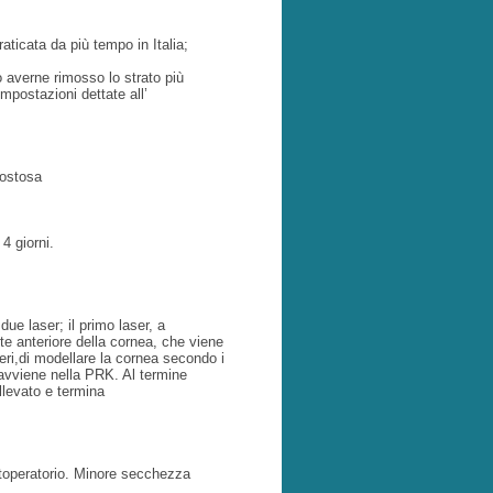
 praticata da più tempo
in Italia;
po averne
rimosso lo strato più
impostazioni dettate all’
costosa
4 giorni.
 due laser; il primo laser,
a
rte anteriore della
cornea, che viene
ri,
di modellare la cornea secondo i
vviene nella PRK. Al termine
levato e termina
toperatorio. Minore
secchezza