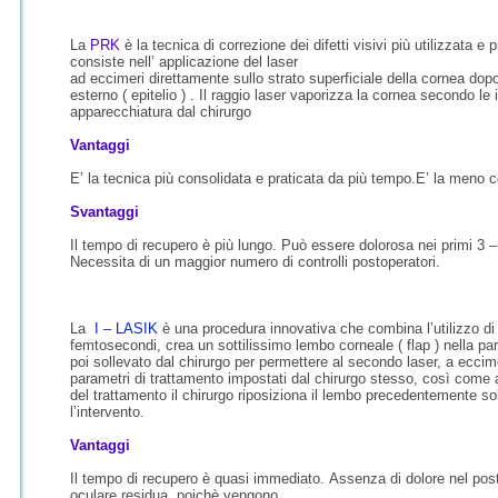
La
PRK
è la tecnica di correzione dei difetti
visivi più utilizzata e
consiste nell’ applicazione del laser
ad eccimeri direttamente sullo strato
superficiale della cornea do
esterno ( epitelio ) . Il
raggio laser vaporizza la cornea secondo le
apparecchiatura dal
chirurgo
Vantaggi
E’ la tecnica più consolidata e praticata da più tempo.
E’ la meno 
Svantaggi
Il tempo di recupero è più lungo.
Può essere dolorosa nei primi 3 – 
Necessita di un maggior numero di controlli
postoperatori.
La
I – LASIK
è una procedura innovativa che
combina l’utilizzo di
femtosecondi, crea un sottilissimo lembo
corneale ( flap ) nella pa
poi sollevato dal chirurgo
per permettere al secondo laser, a eccime
i
parametri d
trattamento impostati dal chirurgo stesso,
così come a
del
trattamento il chirurgo riposiziona il lembo
precedentemente sol
l’intervento.
Vantaggi
Il tempo di recupero è quasi immediato.
Assenza di dolore nel pos
oculare residua, poichè vengono