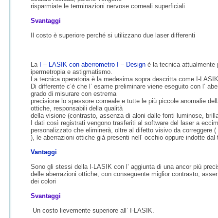
risparmiate le terminazioni nervose corneali
superficiali
Svantaggi
Il costo è superiore perché si utilizzano due
laser differenti
La
I – LASIK con aberrometro I – Design
è la
tecnica attualmente 
ipermetropia e
astigmatismo.
La tecnica operatoria è la medesima sopra
descritta come I-LASIK
Di differente c’è che l’ esame preliminare
viene eseguito con l’ ab
grado di misurare con estrema
precisione lo spessore corneale e tutte le più
piccole anomalie del
ottiche, responsabili della qualità
della visione (contrasto, assenza di aloni
dalle fonti luminose, brill
I dati così registrati vengono trasferiti al
software del laser a eccim
personalizzato che eliminerà,
oltre al difetto visivo da correggere 
), le aberrazioni
ottiche già presenti nell’ occhio oppure
indotte dal
Vantaggi
Sono gli stessi della I-LASIK con l’ aggiunta
di una ancor più prec
delle aberrazioni ottiche, con
conseguente miglior contrasto, asse
dei colori
Svantaggi
Un costo lievemente superiore all’ I-LASIK.